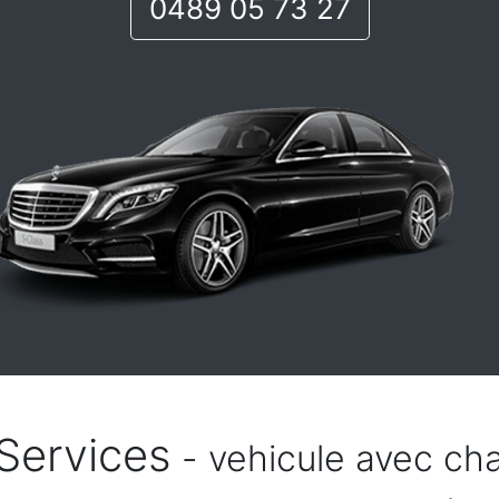
0489 05 73 27
Services
- vehicule avec cha