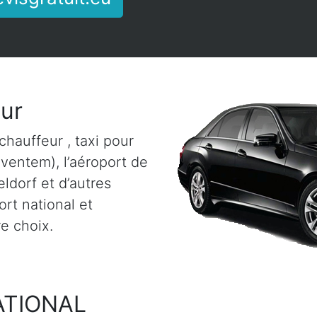
eur
chauffeur , taxi pour
aventem), l’aéroport de
ldorf et d’autres
rt national et
re choix.
ATIONAL