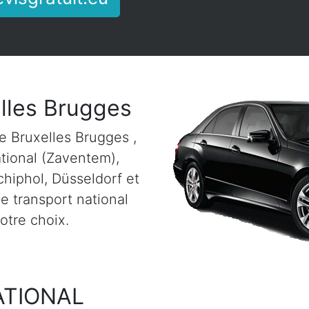
elles Brugges
e Bruxelles Brugges ,
ational (Zaventem),
chiphol, Düsseldorf et
e transport national
votre choix.
ATIONAL