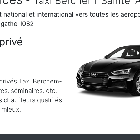
- Taxi Berchem-Sainte-
rt national et international vers toutes les aéro
Agathe 1082
privé
 privés Taxi Berchem-
res, séminaires, etc.
 chauffeurs qualifiés
u mieux.