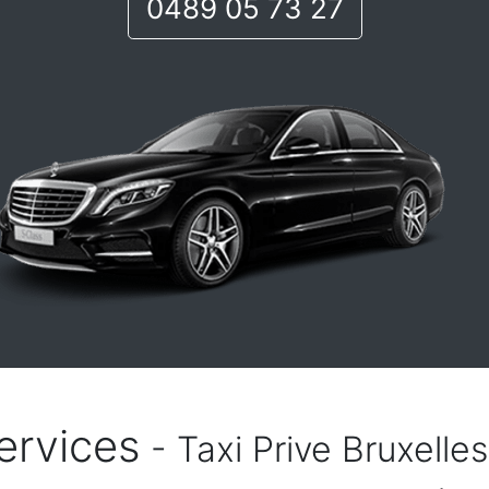
0489 05 73 27
ervices
- Taxi Prive Bruxelle