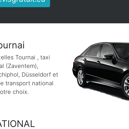
ournai
elles Tournai , taxi
nal (Zaventem),
chiphol, Düsseldorf et
e transport national
votre choix.
ATIONAL