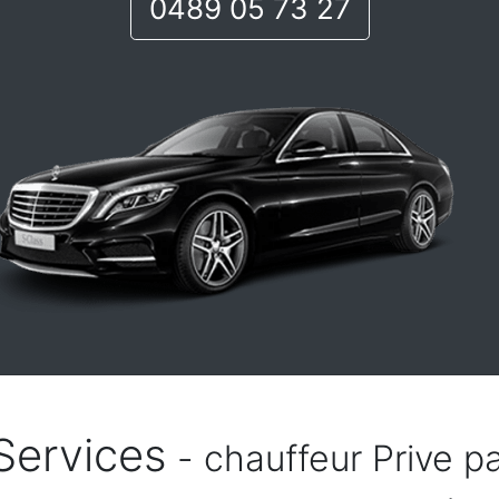
0489 05 73 27
Services
- chauffeur Prive p