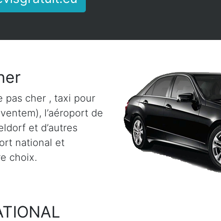
her
 pas cher , taxi pour
aventem), l’aéroport de
ldorf et d’autres
rt national et
re choix.
ATIONAL