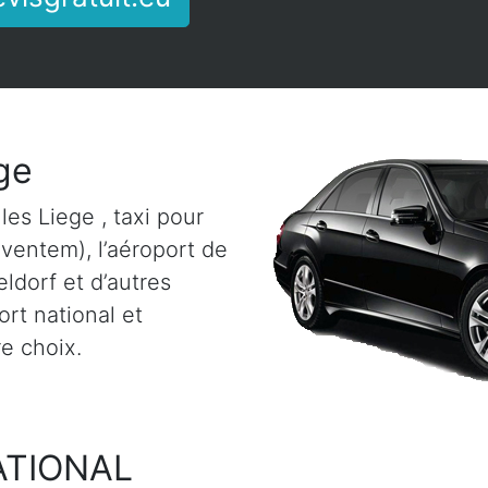
ge
les Liege , taxi pour
aventem), l’aéroport de
ldorf et d’autres
rt national et
re choix.
ATIONAL